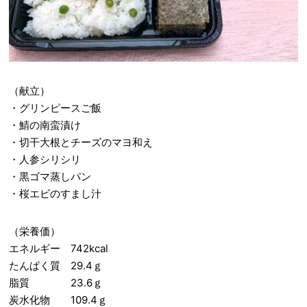
（献立）
・グリンピースご飯
・鯖の南蛮漬け
・切干大根とチーズのマヨ和え
・人参シリシリ
・黒ゴマ蒸しパン
・桜エビのすまし汁
（栄養価）
エネルギー 742kcal
たんぱく質 29.4ｇ
脂質 23.6ｇ
炭水化物 109.4ｇ