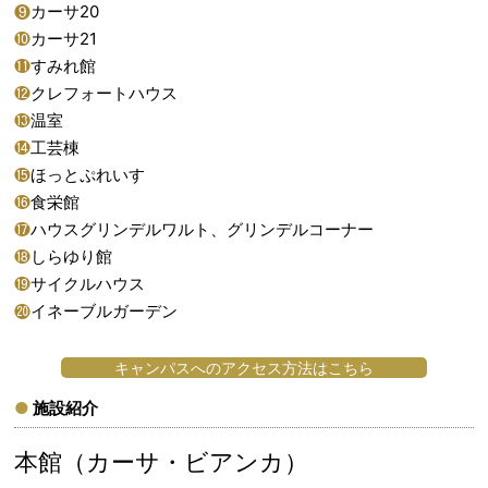
❾
カーサ20
❿
カーサ21
⓫
すみれ館
⓬
クレフォートハウス
⓭
温室
⓮
工芸棟
⓯
ほっとぷれいす
⓰
食栄館
⓱
ハウスグリンデルワルト、グリンデルコーナー
⓲
しらゆり館
⓳
サイクルハウス
⓴
イネーブルガーデン
キャンパスへのアクセス方法はこちら
施設紹介
本館（カーサ・ビアンカ）