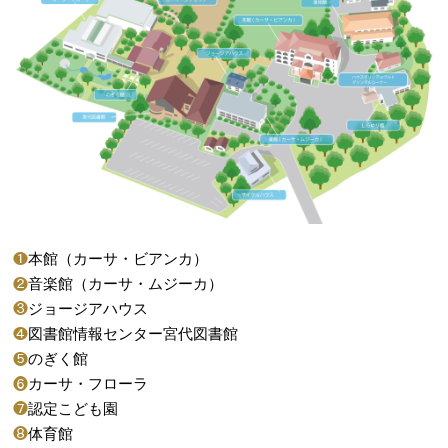
❶
本館（カーサ・ビアンカ）
❷
音楽館（カーサ・ムジーカ）
❸
ジョージアハウス
❹
図書館情報センター宮代図書館
❺
のぎく館
❻
カーサ・フローラ
❼
認定こども園
❽
体育館