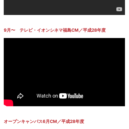
9月〜 テレビ・イオンシネマ福島CM／平成28年度
オープンキャンパス6月CM／平成28年度