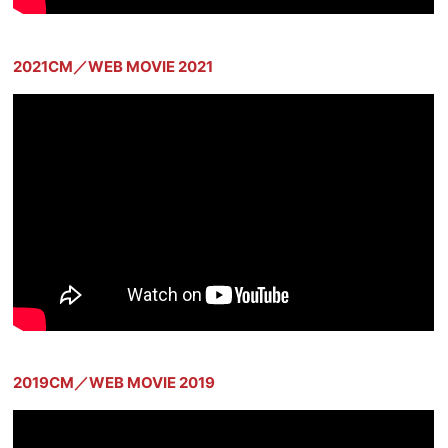
2021CM／WEB MOVIE 2021
2019CM／WEB MOVIE 2019