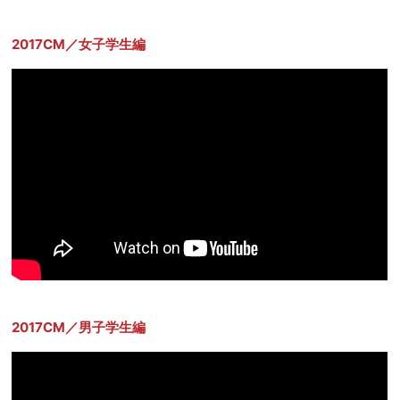
2017CM／女子学生編
2017CM／男子学生編