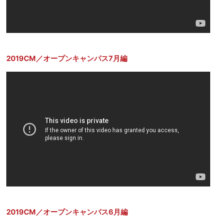
2019CM／オープンキャンパス7月編
2019CM／オープンキャンパス6月編