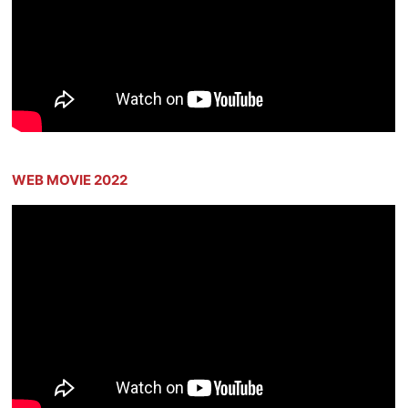
WEB MOVIE 2022