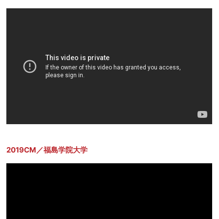
2019CM／福島学院大学