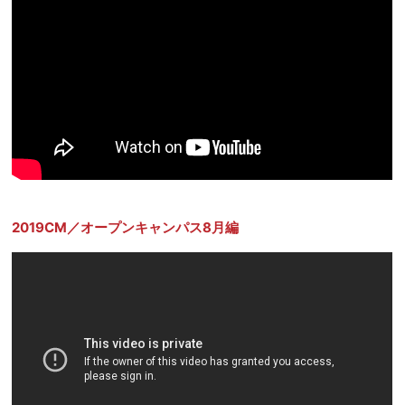
2019CM／オープンキャンパス8月編