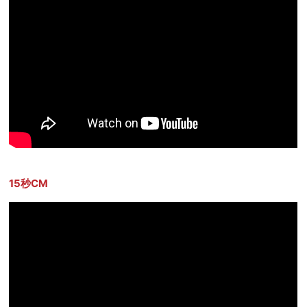
15秒CM