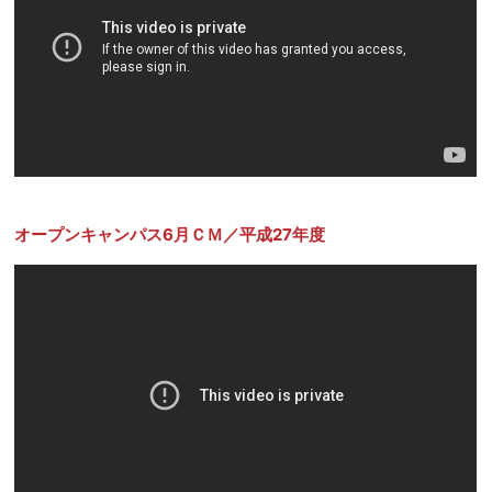
オープンキャンパス6月ＣＭ／平成27年度