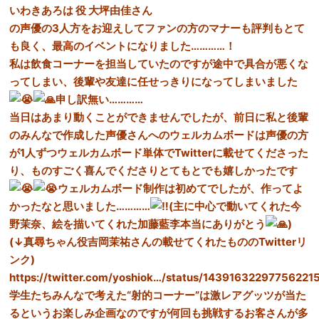
いわきあろは 役 大坪由佳さん
の声優の3人方をお迎えしてファンの方のマナーも評判もとて
も良く、最高のイベントになりました…………！
私は飲食コーナーを担当していたのですが途中で具合が悪くな
ってしまい、後輩や友達に任せっきりになってしまいました
申し訳無い…………
当日はあまり動くことができませんでしたが、前日に私と後輩
のみんなで作成した声優さんへのウェルカムボードは声優の方
が1人ずつウェルカムボード単体でTwitterに載せてくださった
り、ものすごく喜んでくださりとてもとでも嬉しかったです
ウェルカムボード制作は初めてでしたが、作ってよ
かったなと思いました…………
(主に中心で動いてくれた
今
野茉奈
、絵を描いてくれた
加藤藍李
本当にありがとう
)
(↓真尋ちゃん役吉岡茉祐さんの載せてくれたもののTwitterリ
ンク)
https://twitter.com/yoshiok…/status/14391632297756221
学生たちみんなで考えた“射的コーナー”は激レアグッツが当た
るというお楽しみ企画なのですが何回も挑戦するお客さんが多