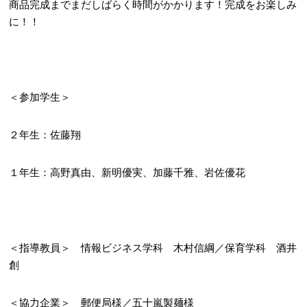
商品完成までまだしばらく時間がかかります！完成をお楽しみ
に！！
＜参加学生＞
２年生：佐藤翔
１年生：高野真由、新明優実、加藤千雅、岩佐優花
＜指導教員＞ 情報ビジネス学科 木村信綱／保育学科 酒井
創
＜協力企業＞ 郵便局様／五十嵐製麺様