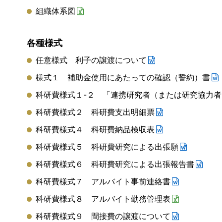
組織体系図
各種様式
任意様式 利子の譲渡について
様式１ 補助金使用にあたっての確認（誓約）書
科研費様式１-２ 「連携研究者（または研究協力
科研費様式２ 科研費支出明細票
科研費様式４ 科研費納品検収表
科研費様式５ 科研費研究による出張願
科研費様式６ 科研費研究による出張報告書
科研費様式７ アルバイト事前連絡書
科研費様式８ アルバイト勤務管理表
科研費様式９ 間接費の譲渡について