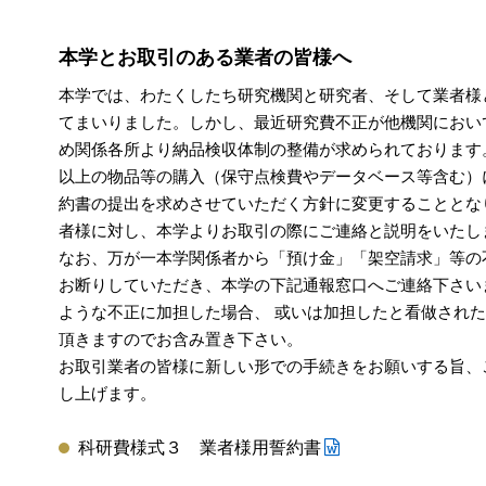
本学とお取引のある業者の皆様へ
本学では、わたくしたち研究機関と研究者、そして業者様
てまいりました。しかし、最近研究費不正が他機関におい
め関係各所より納品検収体制の整備が求められております
以上の物品等の購入（保守点検費やデータベース等含む）
約書の提出を求めさせていただく方針に変更することとな
者様に対し、本学よりお取引の際にご連絡と説明をいたし
なお、万が一本学関係者から「預け金」「架空請求」等の
お断りしていただき、本学の下記通報窓口へご連絡下さい
ような不正に加担した場合、 或いは加担したと看做され
頂きますのでお含み置き下さい。
お取引業者の皆様に新しい形での手続きをお願いする旨、
し上げます。
科研費様式３ 業者様用誓約書