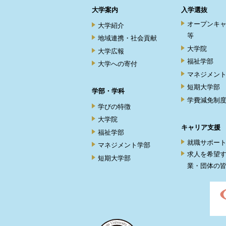
大学案内
入学選抜
オープンキ
大学紹介
等
地域連携・社会貢献
大学院
大学広報
福祉学部
大学への寄付
マネジメン
短期大学部
学部・学科
学費減免制
学びの特徴
大学院
キャリア支援
福祉学部
就職サポー
マネジメント学部
求人を希望
短期大学部
業・団体の