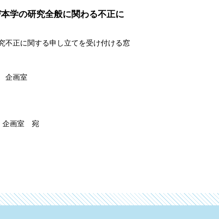
び本学の研究全般に関わる不正に
究不正に関する申し立てを受け付ける窓
 企画室
 企画室 宛