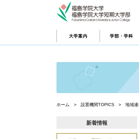
大学案内
学部・学科
ホーム
>
設置機関TOPICS
>
地域連
新着情報