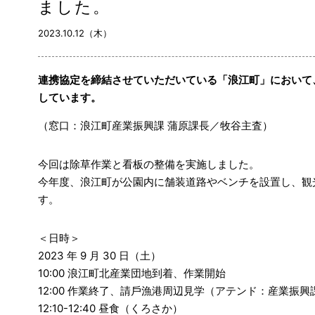
ました。
2023.10.12（木）
連携協定を締結させていただいている「浪江町」において
しています。
（窓⼝：浪江町産業振興課 蒲原課⻑／牧⾕主査）
今回は除草作業と看板の整備を実施しました。
今年度、浪江町が公園内に舗装道路やベンチを設置し、観
す。
＜⽇時＞
2023 年 9 ⽉ 30 ⽇（⼟）
10:00 浪江町北産業団地到着、作業開始
12:00 作業終了、請⼾漁港周辺⾒学（アテンド：産業振興
12:10-12:40 昼⾷（くろさか）