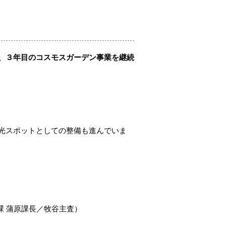
、３年⽬のコスモスガーデン事業を継続
光スポットとしての整備も進んでいま
課 蒲原課⻑／牧⾕主査）