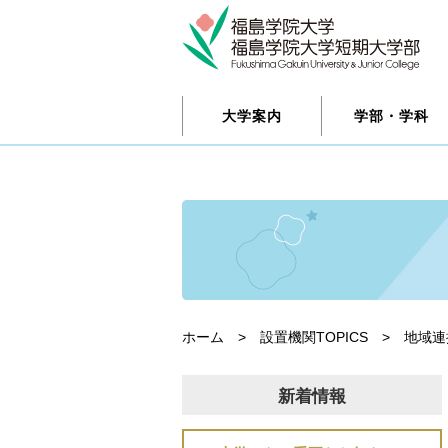
大学案内
学部・学科
ホーム
>
設置機関TOPICS
>
地域連
新着情報