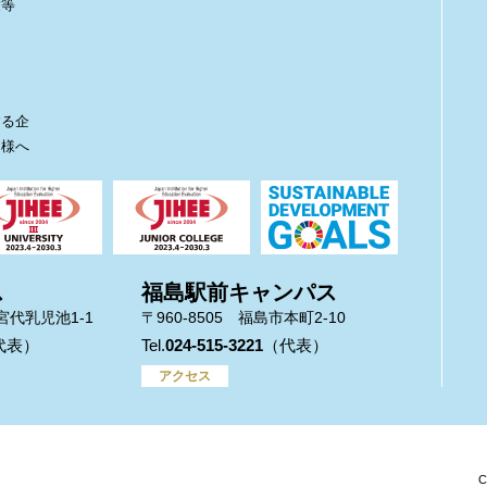
度等
ト
する企
皆様へ
ス
福島駅前キャンパス
市宮代乳児池1-1
〒960-8505 福島市本町2-10
024-515-3221
アクセス
C