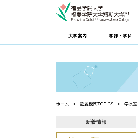
大学案内
学部・学科
ホーム
>
設置機関TOPICS
>
学長室
新着情報