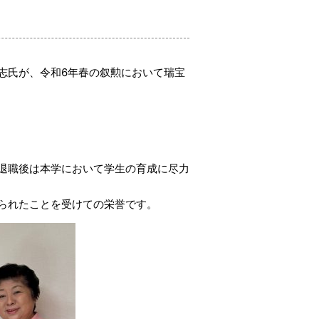
志氏が、令和6年春の叙勲において瑞宝
退職後は本学において学生の育成に尽力
られたことを受けての栄誉です。