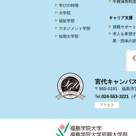
学費減免制
学びの特徴
大学院
キャリア支援
福祉学部
就職サポー
マネジメント学部
求人を希望
短期大学部
業・団体の
宮代キャンパ
〒960-0181 福島
024-553-3221
アクセス