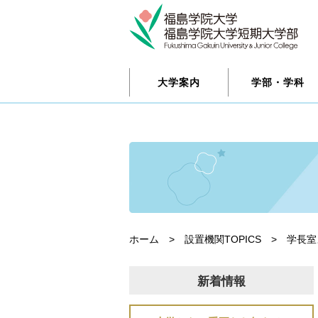
大学案内
学部・学科
ホーム
>
設置機関TOPICS
>
学長室
新着情報