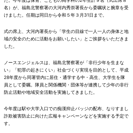
た。今年度は保育、こどもの両学科の2年生計９名（式出席８
名）が、福島北警察署の大河内秀崇署長から委嘱状と腕章を受
けました。任期は同日から令和５年３月31日まで。
式の席上、大河内署長から「学生の目線で一人一人の身体と地
域の安全のために活動をお願いしたい」とご挨拶をいただきま
した。
ノースエンジェルスは、福島北警察署が「非行少年を生まな
い」「犯罪の起きにくい」社会づくり実現を目的として、平成
28年度から同署管内に居住・通学する中・高生、大学生を隊
員として委嘱。隊員と関係機関・団体等が連携して少年の非行
防止活動や地域安全活動を実施してきました。
今年度は駅や大学入口での痴漢抑止バッジの配布、なりすまし
詐欺被害防止に向けた広報キャンペーンなどを実施する予定で
す。