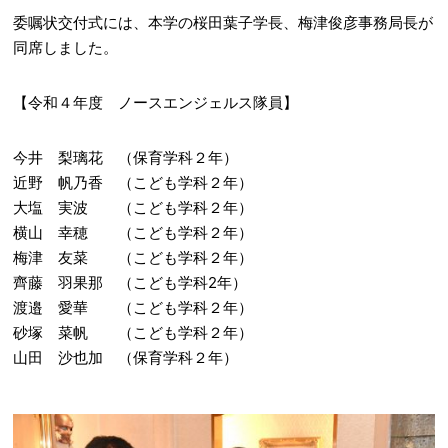
委嘱状交付式には、本学の桜田葉子学長、梅津俊彦事務局長が
同席しました。
【令和４年度 ノースエンジェルス隊員】
今井 梨璃花 （保育学科２年）
近野 帆乃香 （こども学科２年）
大塩 実波 （こども学科２年）
横山 幸穂 （こども学科２年）
梅津 友菜 （こども学科２年）
齊藤 羽果那 （こども学科2年）
渡邉 愛華 （こども学科２年）
砂塚 菜帆 （こども学科２年）
山田 沙也加 （保育学科２年）