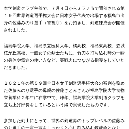
本学剣道クラブ主催で、７月４日からミラノ市で開催される第
１９回世界剣道選手権大会に日本女子代表で出場する福島市出
身の佐藤みのり選手（警視庁）をお招きし、剣道錬成会が開催
されました。
福島学院大学、福島県立医科大学、橘高校、福島東高校、磐城
桜が丘高校、一般女子の剣士たちに、竹刀を打ち込む時の一瞬
の身体や気迫の使い方など、実戦力につながる指導をしていた
だきました。
２０２１年の第５９回全日本女子剣道選手権大会の審判を務め
た佐藤みのり選手の母親の佐藤さとみさんが福島学院大学食物
栄養学科２年生に在学中で、昨年、福島学院大学剣道クラブを
立ち上げ部長をしているという縁で実現したものです。
参加した剣士にとって、世界の剣道界のトップレベルの佐藤み
のり選手の一言一言をしっかりと心に刻み込む錬成会となり、