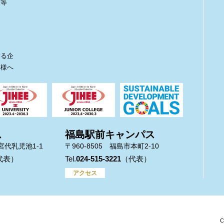
度等
ト
する企
皆様へ
ス
福島駅前キャンパス
市宮代乳児池1-1
〒960-8505 福島市本町2-10
024-515-3221
アクセス
C