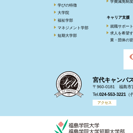
学費減免制
学びの特徴
大学院
キャリア支援
福祉学部
就職サポー
マネジメント学部
求人を希望
短期大学部
業・団体の
宮代キャンパ
〒960-0181 福島
024-553-3221
アクセス