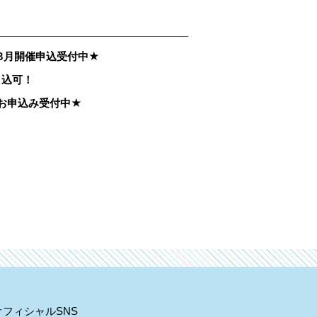
r！8月開催申込受付中★
申込可！
r！お申込み受付中★
！
！
オフィシャルSNS