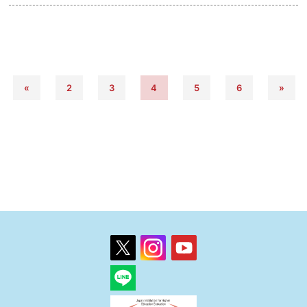
«
2
3
4
5
6
»