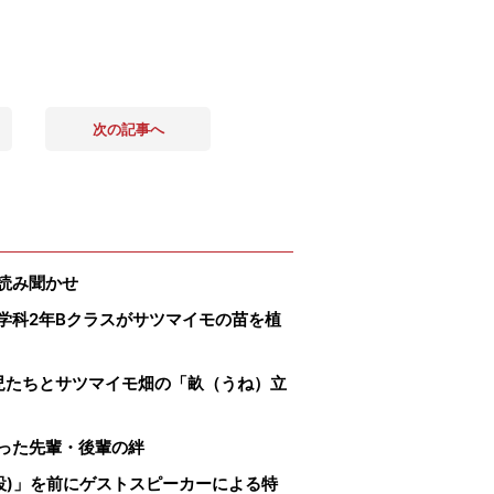
次の記事へ
読み聞かせ
学科2年Bクラスがサツマイモの苗を植
児たちとサツマイモ畑の「畝（うね）立
った先輩・後輩の絆
設)」を前にゲストスピーカーによる特