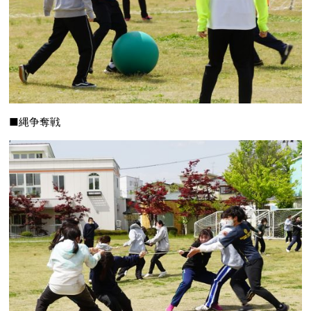
■縄争奪戦