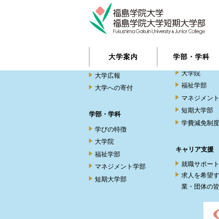
大学案内
入学選抜
オープンキ
大学紹介
大学案内
学部・学科
等
地域連携・社会貢献
大学院
大学広報
福祉学部
大学への寄付
マネジメン
短期大学部
学部・学科
学費減免制
学びの特徴
大学院
キャリア支援
福祉学部
就職サポー
マネジメント学部
求人を希望
短期大学部
業・団体の