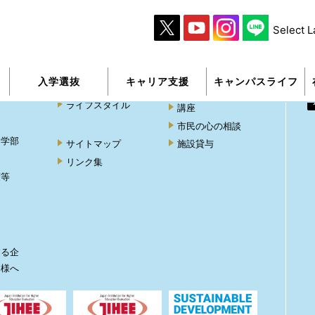
Select 
キャンパスライフ
卒業生・地域の皆さ
んへ
ャンパス
キャンパスのご紹
入学選抜
キャリア支援
キャンパスライフ
介
卒業生の皆さんへ
ライフスタイル
講座
市民の心の相談
ト学部
サイトマップ
施設貸与
リンク集
度等
ト
する企
皆様へ